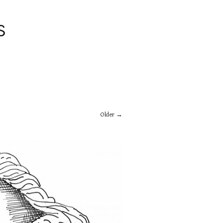
S
Older