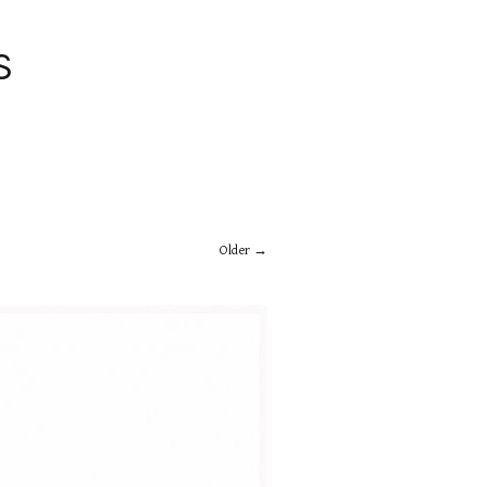
S
Older