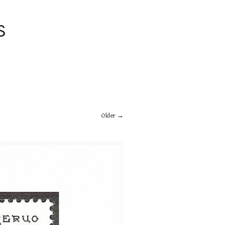
S
Older