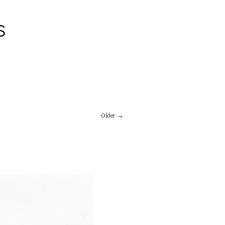
S
Older