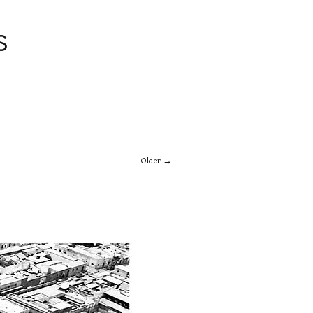
S
Older