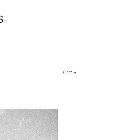
S
Older