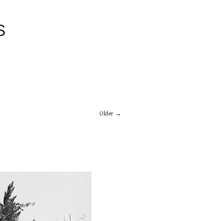
S
Older