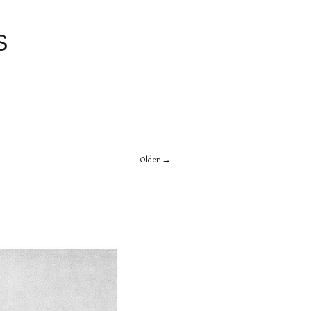
S
Older