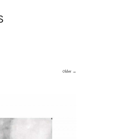
S
Older