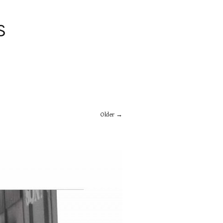
S
Older