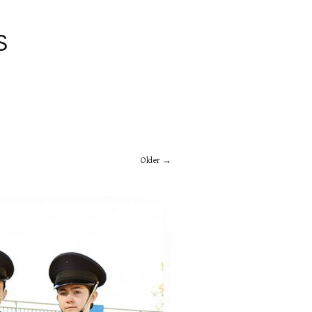
S
Older