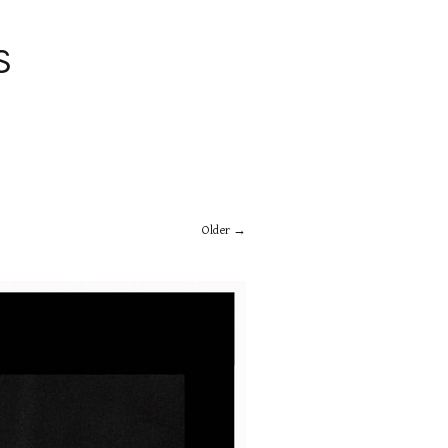
S
Older