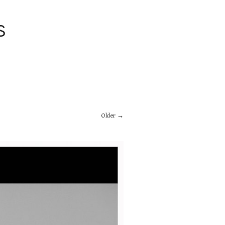
S
Older