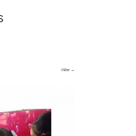
S
Older