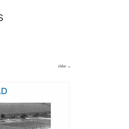
S
Older