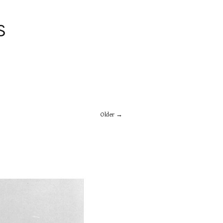
S
Older