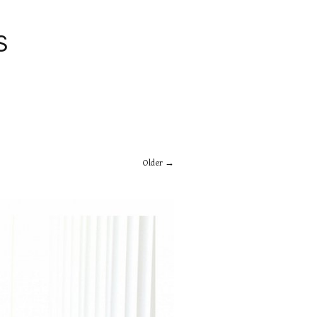
S
Older