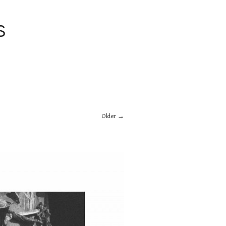
S
Older