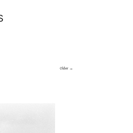
S
Older